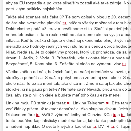
aby sa EU rozpadla a po kríze silnejším zostali aké také zdroje. 
patrí k tým politicky najslabším
Takže aké scenáre nás čakajú? Tie som opísal v blogu z 20. dece
dolára ako svetového platidla“
tu
, pričom všetky možnosti v tom blo
Dolár vlastne padá už teraz a nevšímame si to. Stačí si pozrieť jeho v
nehnuteľnostiach. Tam reálne vidíme ako ideme ako sa vyvíja a bud
inflácia. Keď to trošku chápete v dnešnej ekonomike plnej lživých u
meradlo ako hodnoty reálnych vecí idú hore s cenou oproti hodnote 
Nijak. Nedá sa. Je to objektívny proces, ktorý už prichádza, dá sa 
úrovni 1. Jedlo, 2. Voda, 3. Prístrešok, kde skloníte hlavu a bude 
Bezpečnosť, 5. Komunita, 6. Zožeňte si niečo na výmenu, viac
tu
Všetko začína od nás, bežných ľudí, od našej orientácie vo svete, 
stoličky a pohnúť sa. S našim pohybom sa zmení aj svet okolo. S 
okolo nás. Teraz sa mení tak, ako chcú iní. Zmení sa aj tak ako chc
stoličke, či na gauči pri telke? Nemáte čas? Nevadí, prídu vám do ž
čas, aby ste plnili ich ciele a budete mať toho času ešte menej
Link na moju FB stránku je teraz
tu
. Link na Telegram
tu
. Ešte tam 
veď články píšem už takmer desaťročie. Ako skupinu diskutujúcich 
Diskusnom fóre
tu
. Vyšli 2 výborné knihy od Chazina &Co
tu
a
tu
, k
tento feudálno-kapitalistický model riadenia, kde ľahko pochopíte kt
o riadení napríklad O svete krivých zrkadiel sú
tu
, DVTR
tu
, či Tajo