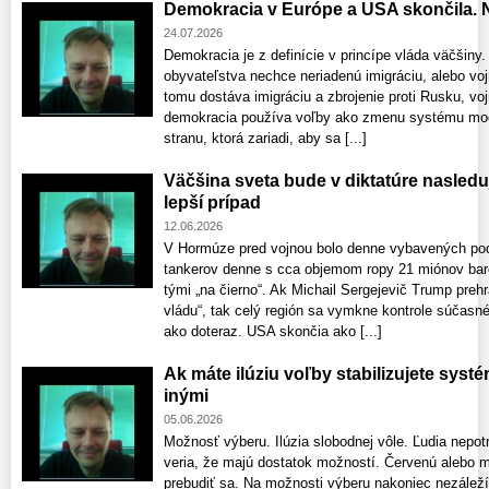
Demokracia v Európe a USA skončila. N
24.07.2026
Demokracia je z definície v princípe vláda väčši
obyvateľstva nechce neriadenú imigráciu, alebo voj
tomu dostáva imigráciu a zbrojenie proti Rusku, vojn
demokracia používa voľby ako zmenu systému moci, 
stranu, ktorá zariadi, aby sa [...]
Väčšina sveta bude v diktatúre nasleduj
lepší prípad
12.06.2026
V Hormúze pred vojnou bolo denne vybavených pod
tankerov denne s cca objemom ropy 21 miónov barel
tými „na čierno“. Ak Michail Sergejevič Trump preh
vládu“, tak celý región sa vymkne kontrole súčasn
ako doteraz. USA skončia ako [...]
Ak máte ilúziu voľby stabilizujete sys
inými
05.06.2026
Možnosť výberu. Ilúzia slobodnej vôle. Ľudia nepot
veria, že majú dostatok možností. Červenú alebo mo
prebudiť sa. Na možnosti výberu nakoniec nezáleží.