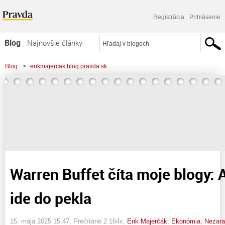
Registrácia
Prihlásenie
Blog
Najnovšie články
Najčítanejšie články
Blog
>
erikmajercak.blog.pravda.sk
Najkomentovanejšie články
>
Warren Buffet číta moje blogy: Americký dolár ide do pekla
Zoznam blogov
Komerčné blogy
Warren Buffet číta moje blogy: 
ide do pekla
15. mája 2025 15:47
, Prečítané 2 164x,
Erik Majerčák
,
Ekonómia
,
Nezar