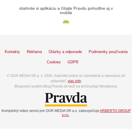
stiahnite si aplikáciu a čítajte Pravdu pohodlne aj v
mobile
Kontakty
Reklama
Otázky a odpovede
Podmienky používania
Cookies
GDPR
© OUR MEDIA SR a. s. 2026. Autorské práva sú vyhradené a vykonáva ich
vydavateľ,
viac info
.
Blogovací systém Blog.Pravda.sk beží na technológií Wordpress.
Kompletný video servis pre OUR MEDIA SR a.s. zabezpečuje
ARBERTO GROUP
s.r.o.
.