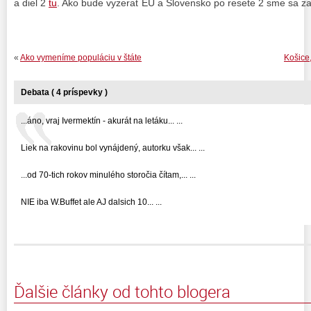
a diel 2
tu
. Ako bude vyzerať EU a Slovensko po resete 2 sme sa za
«
Ako vymeníme populáciu v štáte
Košice
Debata ( 4 príspevky )
...áno, vraj Ivermektín - akurát na letáku... ...
Liek na rakovinu bol vynájdený, autorku však... ...
...od 70-tich rokov minulého storočia čítam,... ...
NIE iba W.Buffet ale AJ dalsich 10... ...
Ďalšie články od tohto blogera