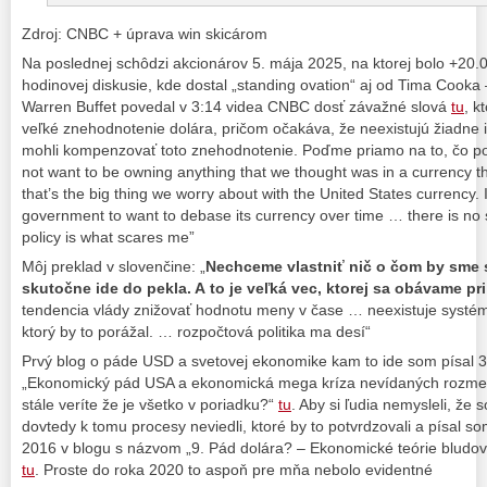
Zdroj: CNBC + úprava win skicárom
Na poslednej schôdzi akcionárov 5. mája 2025, na ktorej bolo +20.
hodinovej diskusie, kde dostal „standing ovation“ aj od Tima Cooka 
Warren Buffet povedal v 3:14 videa CNBC dosť závažné slová
tu
, k
veľké znehodnotenie dolára, pričom očakáva, že neexistujú žiadne i
mohli kompenzovať toto znehodnotenie. Poďme priamo na to, čo po
not want to be owning anything that we thought was in a currency that
that’s the big thing we worry about with the United States currency. 
government to want to debase its currency over time … there is no 
policy is what scares me”
Môj preklad v slovenčine: „
Nechceme vlastniť nič o čom by sme si
skutočne ide do pekla. A to je veľká vec, ktorej sa obávame p
tendencia vlády znižovať hodnotu meny v čase … neexistuje systém 
ktorý by to porážal. … rozpočtová politika ma desí“
Prvý blog o páde USD a svetovej ekonomike kam to ide som písal 3
„Ekonomický pád USA a ekonomická mega kríza nevídaných rozmero
stále veríte že je všetko v poriadku?“
tu
. Aby si ľudia nemysleli, že s
dovtedy k tomu procesy neviedli, ktoré by to potvrdzovali a písal so
2016 v blogu s názvom „9. Pád dolára? – Ekonomické teórie bludov
tu
. Proste do roka 2020 to aspoň pre mňa nebolo evidentné