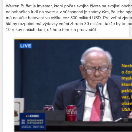
Warren Buffet je investor, ktorý počas svojho života sa svojimi obc
najbohatších ľudí na svete a v súčasnosti je známy tým, že jeho s
má na účte hotovosť vo výške cez 300 miliárd USD. Pre veľmi zje
štátny rozpočet má výdavky veľmi zhruba 30 miliárd, takže by to mo
10 rokov našich daní, už ho o tom len presvedčiť