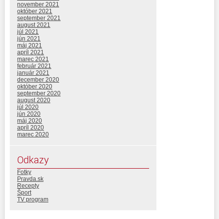
november 2021
október 2021
september 2021
august 2021
júl 2021
jún 2021
máj 2021
apríl 2021
marec 2021
február 2021
január 2021
december 2020
október 2020
september 2020
august 2020
júl 2020
jún 2020
máj 2020
apríl 2020
marec 2020
Odkazy
Fotky
Pravda.sk
Recepty
Šport
TV program