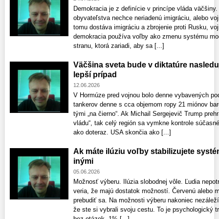
Demokracia je z definície v princípe vláda väčši
obyvateľstva nechce neriadenú imigráciu, alebo voj
tomu dostáva imigráciu a zbrojenie proti Rusku, vojn
demokracia používa voľby ako zmenu systému moci, 
stranu, ktorá zariadi, aby sa [...]
Väčšina sveta bude v diktatúre nasleduj
lepší prípad
12.06.2026
V Hormúze pred vojnou bolo denne vybavených pod
tankerov denne s cca objemom ropy 21 miónov barel
tými „na čierno“. Ak Michail Sergejevič Trump preh
vládu“, tak celý región sa vymkne kontrole súčasn
ako doteraz. USA skončia ako [...]
Ak máte ilúziu voľby stabilizujete sys
inými
05.06.2026
Možnosť výberu. Ilúzia slobodnej vôle. Ľudia nepot
veria, že majú dostatok možností. Červenú alebo mo
prebudiť sa. Na možnosti výberu nakoniec nezáleží.
že ste si vybrali svoju cestu. To je psychologický t
bez otázok. 1% [...]