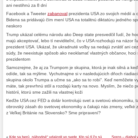
ani nestihnú za 8 dní
Facebook a Tweeter
zabanoval
prezidenta USA zo svojich médií a 
Bidena sa pridávajú čím mení USA na totalitnú diktatúru jedného s
neskoro
Trump ukázal celému národu ako Deep state presvedčil ľudí, že hoci
majú akceptovať, lebo tí neviditeľní, čo v USA rozhodujú na názor ľu
prezident USA. Ukázal, že ukradnuté voľby sa nedajú zvrátiť ani cez 
súdy, že neexistuje spôsob ako neoklamať vlastných občanov, hoci s
prezidentom
Samozrejme, že aj za Trumpom je skupina, ktorá je inak silná a keď
odíde, tak sa mýlime. Vychutnajme si v nasledujúcich dňoch riadiaci
skupina okolo Trumpa a učme sa „ako sa to robí“. Keď nemôžete vyh
máte, tak prevrhnú stôl a rozdajú karty na novo. Myslím, že niečo 
histórii, ktorú sme zažili na vlastnej koži
Keďže USA cez FED a dolár kontrolujú svet a svetovú ekonomiku, t
obrovský zásah do svetovej ekonomiky a čakajú nás zmeny, veľké z
z Veľkej Británie na Slovensko? Sme pripravení?
«
Kde sa berú „náhodné“ udalosti vo svete. Kto sú tí čo sú
Soros – diabol v