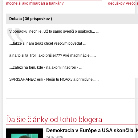
mocnejší ako miliardári a bankári?
deduško? Prečo sa
Debata ( 36 príspevkov )
V poriadku, nech je. Už to samo svedčí o usákoch... ...
....takze si nam teraz chcel vsetkym povedat ...
a na to si ta Trolll ako prišiel??? Aké machinácie... ...
....zalezi na tom, kde - na akom inf.zdroji - ...
SPRISAHANEC erik - Nešír tu HOAXy a primitívne... ...
Ďalšie články od tohto blogera
Demokracia v Európe a USA skončila. N
24.07.2026