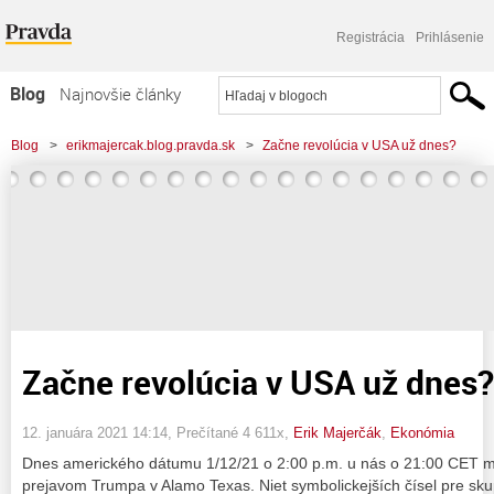
Registrácia
Prihlásenie
Blog
Najnovšie články
Najčítanejšie články
Blog
>
erikmajercak.blog.pravda.sk
>
Začne revolúcia v USA už dnes?
Najkomentovanejšie články
Zoznam blogov
Komerčné blogy
Začne revolúcia v USA už dnes?
12. januára 2021 14:14
, Prečítané 4 611x,
Erik Majerčák
,
Ekonómia
Dnes amerického dátumu 1/12/21 o 2:00 p.m. u nás o 21:00 CET m
prejavom Trumpa v Alamo Texas. Niet symbolickejších čísel pre skup