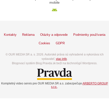
mobile
Kontakty
Reklama
Otázky a odpovede
Podmienky používania
Cookies
GDPR
© OUR MEDIA SR a. s. 2026. Autorské práva sú vyhradené a vykonáva ich
vydavateľ,
viac info
.
Blogovací systém Blog.Pravda.sk beží na technológií Wordpress.
Kompletný video servis pre OUR MEDIA SR a.s. zabezpečuje
ARBERTO GROUP
s.r.o.
.