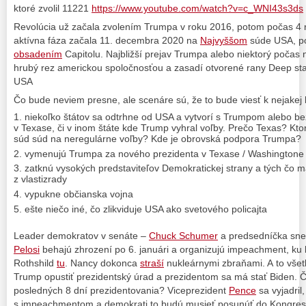
ktoré zvolil 11221
https://www.youtube.com/watch?v=c_WNI43s3ds
Revolúcia už začala zvolením Trumpa v roku 2016, potom počas 4 ro
aktívna fáza začala 11. decembra 2020 na
Najvyššom
súde USA, po
obsadením
Capitolu. Najbližší prejav Trumpa alebo niektorý počas 
hrubý rez americkou spoločnosťou a zasadí otvorené rany Deep stat
USA
Čo bude neviem presne, ale scenáre sú, že to bude viesť k nejakej 
niekoľko štátov sa odtrhne od USA a vytvorí s Trumpom alebo b
v Texase, či v inom štáte kde Trump vyhral voľby. Prečo Texas? Ktor
súd súd na neregulárne voľby? Kde je obrovská podpora Trumpa?
vymenujú Trumpa za nového prezidenta v Texase / Washingtone
zatknú vysokých predstaviteľov Demokratickej strany a tých čo ma
z vlastizrady
vypukne občianska vojna
ešte niečo iné, čo zlikviduje USA ako svetového policajta
Leader demokratov v senáte –
Chuck Schumer
a predsedníčka sn
Pelosi
behajú zhrození po 6. januári a organizujú impeachment, ku 
Rothshild
tu
. Nancy dokonca
straší
nukleárnymi zbraňami. A to všet
Trump opustiť prezidentský úrad a prezidentom sa má stať Biden. 
posledných 8 dní prezidentovania? Viceprezident
Pence
sa vyjadril
s impeachmentom a demokrati to budú musieť posunúť do Kongresu