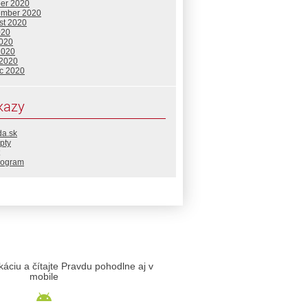
ber 2020
ember 2020
st 2020
020
2020
2020
 2020
c 2020
kazy
da.sk
pty
rogram
likáciu a čítajte Pravdu pohodlne aj v
mobile