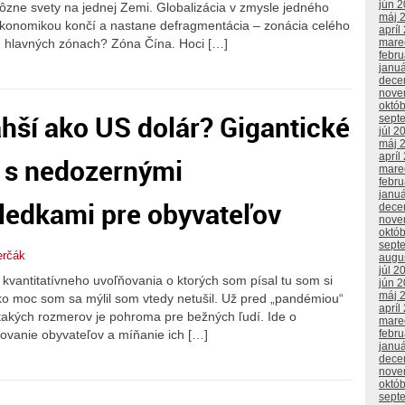
jún 
 rôzne svety na jednej Zemi. Globalizácia v zmysle jedného
máj 
 ekonomikou končí a nastane defragmentácia – zonácia celého
apríl
mare
ch hlavných zónach? Zóna Čína. Hoci […]
febr
janu
dece
nove
októ
ahší ako US dolár? Gigantické
sept
júl 2
máj 
apríl
 s nedozernými
mare
febr
janu
edkami pre obyvateľov
dece
nove
októ
sept
erčák
augu
júl 2
kvantitatívneho uvoľňovania o ktorých som písal tu som si
jún 
máj 
ko moc som sa mýlil som vtedy netušil. Už pred „pandémiou“
apríl
 takých rozmerov je pohroma pre bežných ľudí. Ide o
mare
vanie obyvateľov a míňanie ich […]
febr
janu
dece
nove
októ
sept