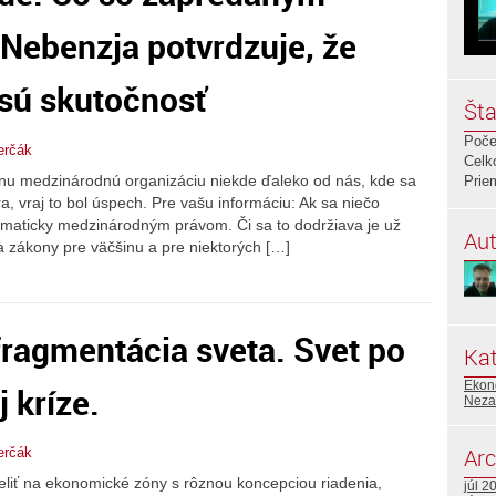
Nebenzja potvrdzuje, že
 sú skutočnosť
Šta
Poče
erčák
Celk
u medzinárodnú organizáciu niekde ďaleko od nás, kde sa
Prie
a, vraj to bol úspech. Pre vašu informáciu: Ak sa niečo
maticky medzinárodným právom. Či sa to dodržiava je už
Aut
ia zákony pre väčšinu a pre niektorých […]
fragmentácia sveta. Svet po
Kat
Ekon
 kríze.
Neza
Arc
erčák
deliť na ekonomické zóny s rôznou koncepciou riadenia,
júl 2