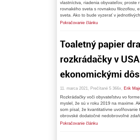
vlastníctva, riadenia obyvateľov, proste
rovnakého sveta s rovnakou filozofiou,
sveta. Ako to bude vyzerať v jednotlivý
Pokračovanie článku
Toaletný papier dr
rozkrádačky v USA
ekonomickými dôsl
11. marca 2021, Prečítané 5 366x,
Erik Maj
Rozkrádačky voči obyvateľstvu vo forme 
myslel, že sú v roku 2019 na maxime. A
som písal, že kvantitatívne uvoľňovanie
obrovské dodatočné nedobrovoľné zdaňo
Pokračovanie článku