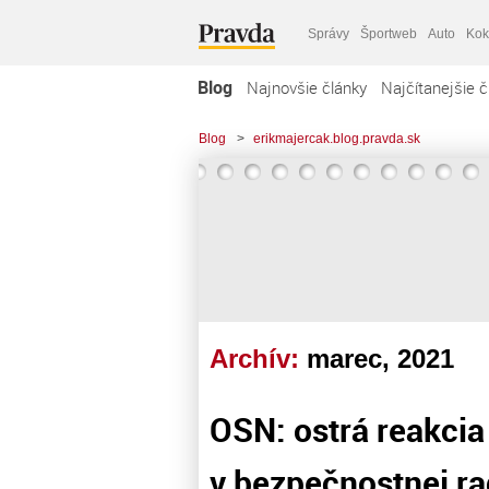
Správy
Športweb
Auto
Kok
Blog
Najnovšie články
Najčítanejšie č
Blog
>
erikmajercak.blog.pravda.sk
Archív:
marec, 2021
OSN: ostrá reakci
v bezpečnostnej r