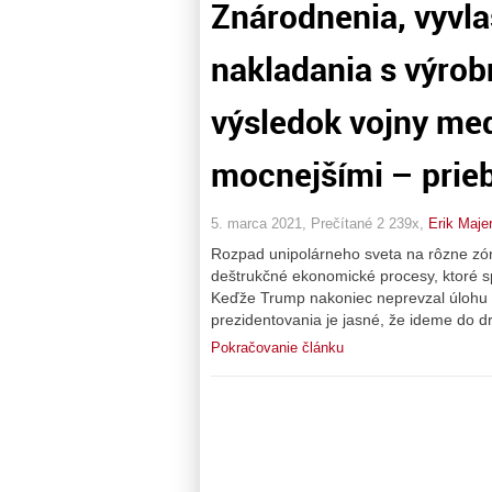
Znárodnenia, vyvla
nakladania s výrob
výsledok vojny med
mocnejšími – prie
5. marca 2021, Prečítané 2 239x,
Erik Maje
Rozpad unipolárneho sveta na rôzne zóny
deštrukčné ekonomické procesy, ktoré 
Keďže Trump nakoniec neprevzal úlohu v
prezidentovania je jasné, že ideme do d
Pokračovanie článku