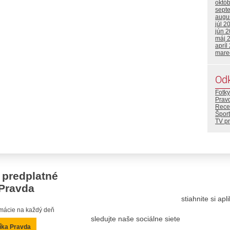
októ
sept
augu
júl 2
jún 
máj 
apríl
mare
Od
Fotky
Prav
Rece
Šport
TV p
 predplatné
Pravda
stiahnite si ap
ormácie na každý deň
sledujte naše sociálne siete
íka Pravda