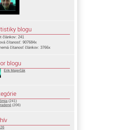
tistiky blogu
t článkov: 241
ová čítanosť: 907684x
merná čítanosť článkov: 3766x
or blogu
Erik Majerčák
egórie
ómia
(241)
radené
(206)
hív
026