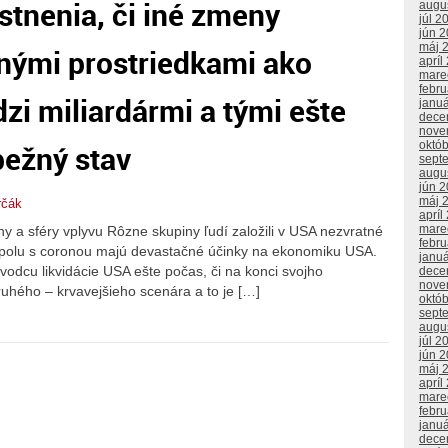
stnenia, či iné zmeny
augu
júl 2
jún 
máj 
nými prostriedkami ako
apríl
mare
febr
zi miliardármi a tými ešte
janu
dece
nove
bežný stav
októ
sept
augu
jún 
máj 
rčák
apríl
mare
 a sféry vplyvu Rôzne skupiny ľudí založili v USA nezvratné
febr
spolu s coronou majú devastačné účinky na ekonomiku USA.
janu
odcu likvidácie USA ešte počas, či na konci svojho
dece
nove
ruhého – krvavejšieho scenára a to je […]
októ
sept
augu
júl 2
jún 
máj 
apríl
mare
febr
janu
dece