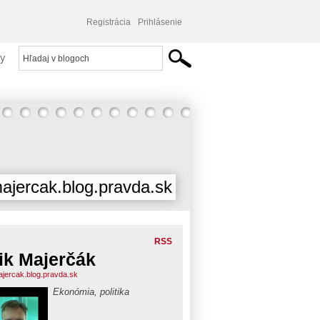
Registrácia
Prihlásenie
y
majercak.blog.pravda.sk
RSS
ik Majerčák
ajercak.blog.pravda.sk
Ekonómia, politika