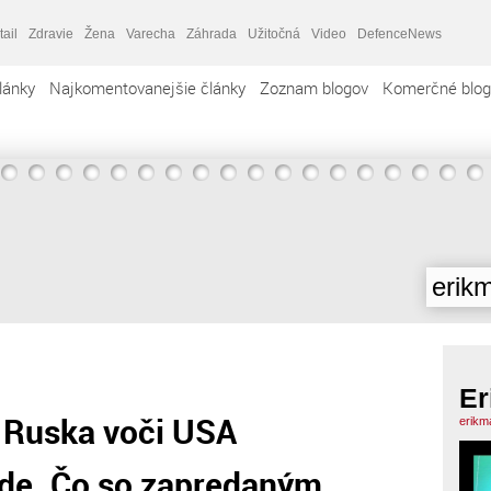
tail
Zdravie
Žena
Varecha
Záhrada
Užitočná
Video
DefenceNews
lánky
Najkomentovanejšie články
Zoznam blogov
Komerčné blog
erik
Er
a Ruska voči USA
erikm
ade. Čo so zapredaným