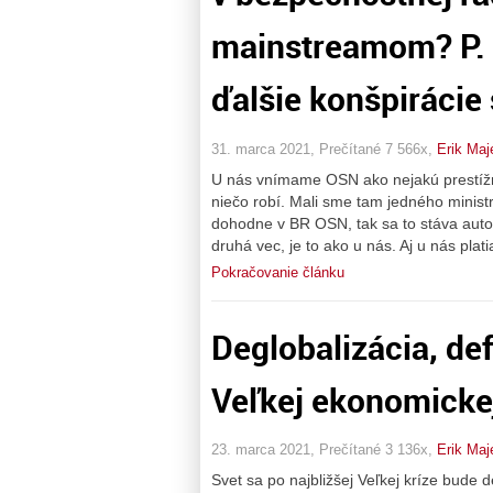
mainstreamom? P. 
ďalšie konšpirácie
31. marca 2021, Prečítané 7 566x,
Erik Maj
U nás vnímame OSN ako nejakú prestížn
niečo robí. Mali sme tam jedného ministr
dohodne v BR OSN, tak sa to stáva auto
druhá vec, je to ako u nás. Aj u nás plat
Pokračovanie článku
Deglobalizácia, de
Veľkej ekonomickej
23. marca 2021, Prečítané 3 136x,
Erik Maj
Svet sa po najbližšej Veľkej kríze bude 