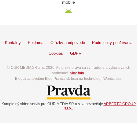
mobile
Kontakty
Reklama
Otázky a odpovede
Podmienky používania
Cookies
GDPR
© OUR MEDIA SR a. s. 2026. Autorské práva sú vyhradené a vykonáva ich
vydavateľ,
viac info
.
Blogovací systém Blog.Pravda.sk beží na technológií Wordpress.
Kompletný video servis pre OUR MEDIA SR a.s. zabezpečuje
ARBERTO GROUP
s.r.o.
.