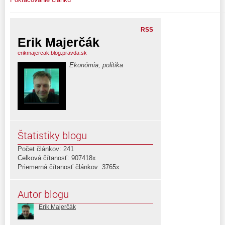
RSS
Erik Majerčák
erikmajercak.blog.pravda.sk
Ekonómia, politika
Štatistiky blogu
Počet článkov: 241
Celková čítanosť: 907418x
Priemerná čítanosť článkov: 3765x
Autor blogu
Erik Majerčák