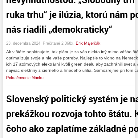
ruka trhu“ je ilúzia, ktorú nám p
nás riadili „demokraticky“
23. decembra 2024, Prečítané 2 068x,
Erik Majerčák
Ak v štáte neplánujete, tak plánuje za vás niekto iný mimo vášho št
optimalizuje svoje a nie vaše potreby. Najlepšie to vidno na Nemec
ich 17 atómových elektrární kvôli green dealu aby zachránili svet a 
najviac elektriny z čierneho a hnedého uhlia. Samozrejme pri tom ce
Pokračovanie článku
Slovenský politický systém je 
prekážkou rozvoja tohto štátu.
čoho ako zaplatíme základné po