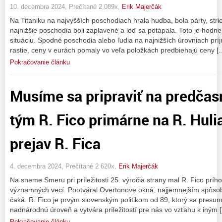
10. decembra 2024, Prečítané 2 089x,
Erik Majerčák
Na Titaniku na najvyšších poschodiach hrala hudba, bola párty, stri
najnižšie poschodia boli zaplavené a loď sa potápala. Toto je ho
situáciu. Spodné poschodia alebo ľudia na najnižších úrovniach p
rastie, ceny v eurách pomaly vo veľa položkách predbiehajú ceny [
Pokračovanie článku
Musíme sa pripraviť na predčas
tým R. Fico primárne na R. Hul
prejav R. Fica
4. decembra 2024, Prečítané 2 620x,
Erik Majerčák
Na sneme Smeru pri príležitosti 25. výročia strany mal R. Fico prí
významných vecí. Pootváral Overtonove okná, najjemnejším spôso
čaká. R. Fico je prvým slovenským politikom od 89, ktorý sa presunul
nadnárodnú úroveň a vytvára príležitostí pre nás vo vzťahu k iným 
Pokračovanie článku