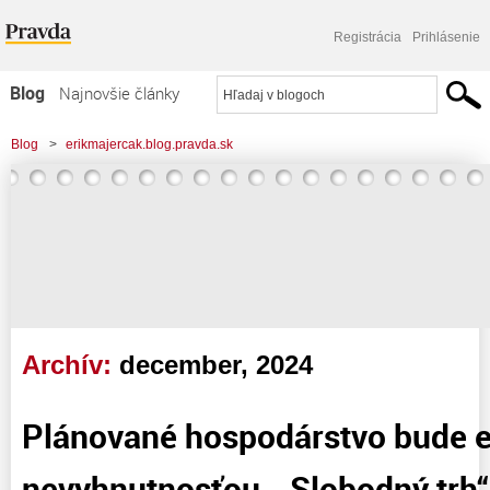
Registrácia
Prihlásenie
Blog
Najnovšie články
Najčítanejšie články
Blog
>
erikmajercak.blog.pravda.sk
Najkomentovanejšie články
Zoznam blogov
Komerčné blogy
Archív:
december, 2024
Plánované hospodárstvo bude
nevyhnutnosťou. „Slobodný trh“ 