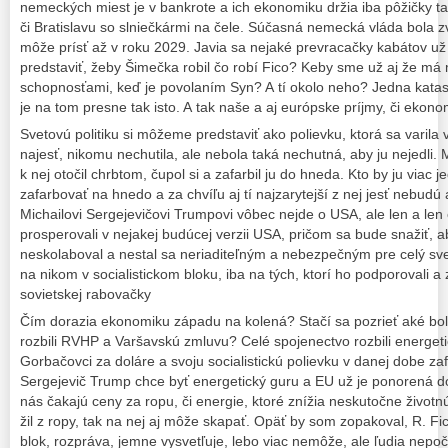
nemeckých miest je v bankrote a ich ekonomiku držia iba pôžičky ta
či Bratislavu so slniečkármi na čele. Súčasná nemecká vláda bola 
môže prísť až v roku 2029. Javia sa nejaké prevracačky kabátov už a
predstaviť, žeby Šimečka robil čo robí Fico? Keby sme už aj že má 
schopnosťami, keď je povolaním Syn? A tí okolo neho? Jedna katast
je na tom presne tak isto. A tak naše a aj európske príjmy, či eko
Svetovú politiku si môžeme predstaviť ako polievku, ktorá sa varila
najesť, nikomu nechutila, ale nebola taká nechutná, aby ju nejedli.
k nej otočil chrbtom, čupol si a zafarbil ju do hneda. Kto by ju viac
zafarbovať na hnedo a za chvíľu aj tí najzarytejší z nej jesť nebudú 
Michailovi Sergejevičovi Trumpovi vôbec nejde o USA, ale len a len
prosperovali v nejakej budúcej verzii USA, pričom sa bude snažiť,
neskolaboval a nestal sa neriaditeľným a nebezpečným pre celý sve
na nikom v socialistickom bloku, iba na tých, ktorí ho podporovali a 
sovietskej rabovačky
Čím dorazia ekonomiku západu na kolená? Stačí sa pozrieť aké boli
rozbili RVHP a Varšavskú zmluvu? Celé spojenectvo rozbili energeti
Gorbačovci za doláre a svoju socialistickú polievku v danej dobe zaf
Sergejevič Trump chce byť energetický guru a EU už je ponorená do 
nás čakajú ceny za ropu, či energie, ktoré znížia neskutočne život
žil z ropy, tak na nej aj môže skapať. Opäť by som zopakoval, R. Fi
blok, rozpráva, jemne vysvetľuje, lebo viac nemôže, ale ľudia nepo