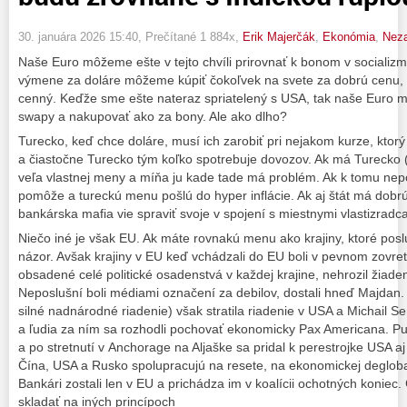
30. januára 2026 15:40
, Prečítané 1 884x,
Erik Majerčák
,
Ekonómia
,
Nez
Naše Euro môžeme ešte v tejto chvíli prirovnať k bonom v socializm
výmene za doláre môžeme kúpiť čokoľvek na svete za dobrú cenu, pr
cenný. Keďže sme ešte nateraz spriatelený s USA, tak naše Euro 
swapy a nakupovať ako za bony. Ale ako dlho?
Turecko, keď chce doláre, musí ich zarobiť pri nejakom kurze, ktorý
a čiastočne Turecko tým koľko spotrebuje dovozov. Ak má Turecko (či
veľa vlastnej meny a míňa ju kade tade má problém. Ak k tomu nep
pomôže a tureckú menu pošlú do hyper inflácie. Ak aj štát má dobrú
bankárska mafia vie spraviť svoje v spojení s miestnymi vlastizradca
Niečo iné je však EU. Ak máte rovnakú menu ako krajiny, ktoré posl
názor. Avšak krajiny v EU keď vchádzali do EU boli v pevnom zovret
obsadené celé politické osadenstvá v každej krajine, nehrozil žiaden
Neposlušní boli médiami označení za debilov, dostali hneď Majdan.
silné nadnárodné riadenie) však stratila riadenie v USA a Michail 
a ľudia za ním sa rozhodli pochovať ekonomicky Pax Americana. Pu
a po stretnutí v Anchorage na Aljaške sa pridal k perestrojke USA a
Čína, USA a Rusko spolupracujú na resete, na ekonomickej deglobali
Bankári zostali len v EU a prichádza im v koalícii ochotných koniec
skladať na iných princípoch