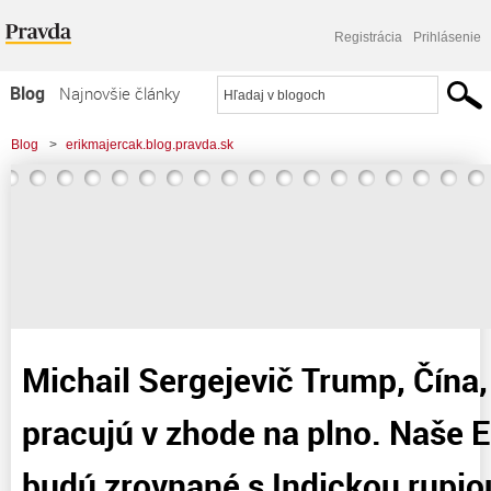
Registrácia
Prihlásenie
Blog
Najnovšie články
Najčítanejšie články
Blog
>
erikmajercak.blog.pravda.sk
Najkomentovanejšie články
>
Michail Sergejevič Trump, Čína, Rusko už pracujú v zhode na plno. Naše
Zoznam blogov
Euro - Bony budú zrovnané
Komerčné blogy
Michail Sergejevič Trump, Čína
pracujú v zhode na plno. Naše 
budú zrovnané s Indickou rupio