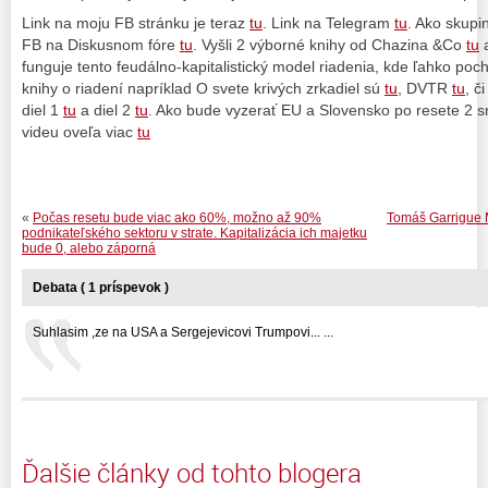
Link na moju FB stránku je teraz
tu
. Link na Telegram
tu
. Ako skupi
FB na Diskusnom fóre
tu
. Vyšli 2 výborné knihy od Chazina &Co
tu
funguje tento feudálno-kapitalistický model riadenia, kde ľahko poch
knihy o riadení napríklad O svete krivých zrkadiel sú
tu
, DVTR
tu
, č
diel 1
tu
a diel 2
tu
. Ako bude vyzerať EU a Slovensko po resete 2 s
videu oveľa viac
tu
«
Počas resetu bude viac ako 60%, možno až 90%
Tomáš Garrigue M
podnikateľského sektoru v strate. Kapitalizácia ich majetku
bude 0, alebo záporná
Debata ( 1 príspevok )
Suhlasim ,ze na USA a Sergejevicovi Trumpovi... ...
Ďalšie články od tohto blogera