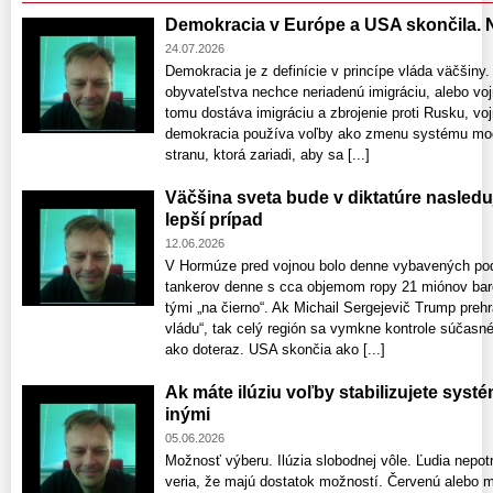
Demokracia v Európe a USA skončila. N
24.07.2026
Demokracia je z definície v princípe vláda väčši
obyvateľstva nechce neriadenú imigráciu, alebo voj
tomu dostáva imigráciu a zbrojenie proti Rusku, vojn
demokracia používa voľby ako zmenu systému moci, 
stranu, ktorá zariadi, aby sa [...]
Väčšina sveta bude v diktatúre nasleduj
lepší prípad
12.06.2026
V Hormúze pred vojnou bolo denne vybavených pod
tankerov denne s cca objemom ropy 21 miónov barel
tými „na čierno“. Ak Michail Sergejevič Trump preh
vládu“, tak celý región sa vymkne kontrole súčasn
ako doteraz. USA skončia ako [...]
Ak máte ilúziu voľby stabilizujete sys
inými
05.06.2026
Možnosť výberu. Ilúzia slobodnej vôle. Ľudia nepot
veria, že majú dostatok možností. Červenú alebo mo