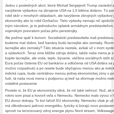
Jednu z posledných akcií, ktoré Michail Sergejevič Trump zaviedol a
navýšenie výdavkov na zbrojenie USA na 1,5 bilióna dolárov. Tú 
robil skôr v mnohých oblastiach, ale navýšenie zbrojných výdavkov j
ekonomiky ako to robil Gorbačov. Tieto výdavky nemajú nič spoloč
iným národom, je to jednoducho úplatok armádnym predstaviteľom, 
vojenským prevratom počas jeho perestrojky
Ale poďme späť k bonom. Socialistickí predstavitelia mali predstavu
budeme mať dobre, keď banány budú lacnejšie ako zemiaky. Rozmýš
lacnejšie ako zemiaky? Táto situácia nastala, avšak už v inom syst
a výdavkoch. Teraz sme bližšie zdroja dolára, takže naša mena je z
kúpite lacnejšie, ale voda, teplo, bývanie, väčšina sociálnych istôt
Eurá počas čistenia EU od bankárov a odlúčenia od USA dolára sa
možno rozpadnutú a po resete bude obyčajnou menou ako je indická 
indická rupia, bude centrálnou menou jednej ekonomickej zóny s po
ľudí, tá naša nová mena s podporou aj keď sa sformuje možno nie
volatilné postavenie
Poviete si, že EU je ekonomicky silná, že nič také nehrozí. Nuž, ak
rokmi som písal a hovoril veľa o Nemecku. Nemecko malo vývoz v h
EU dovoz dokopy. To bol ťahúň EU ekonomiky. Nemecko však je už 
má zlikvidovanú jadrovú energetiku, fyzicky si búrajú novo postaven
sprostí na terorizovaný zdroj energie plynu Nord stream, Volkswag