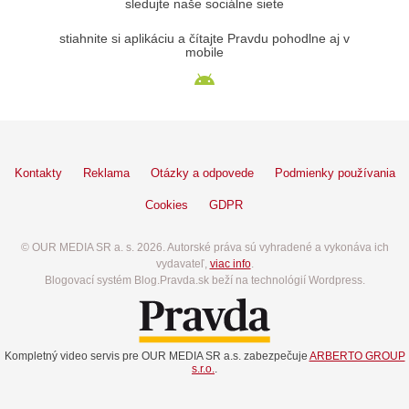
sledujte naše sociálne siete
stiahnite si aplikáciu a čítajte Pravdu pohodlne aj v
mobile
Kontakty
Reklama
Otázky a odpovede
Podmienky používania
Cookies
GDPR
© OUR MEDIA SR a. s. 2026. Autorské práva sú vyhradené a vykonáva ich
vydavateľ,
viac info
.
Blogovací systém Blog.Pravda.sk beží na technológií Wordpress.
Kompletný video servis pre OUR MEDIA SR a.s. zabezpečuje
ARBERTO GROUP
s.r.o.
.