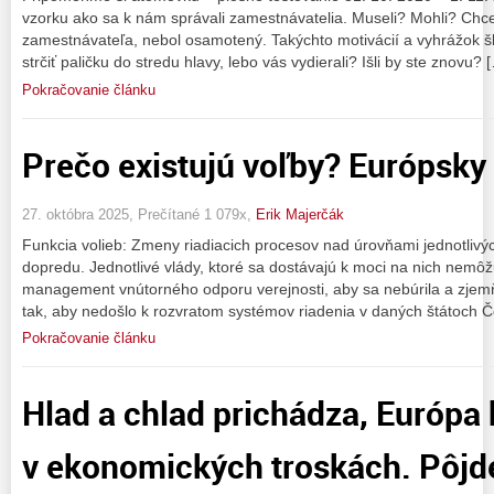
vzorku ako sa k nám správali zamestnávatelia. Museli? Mohli? Chcel
zamestnávateľa, nebol osamotený. Takýchto motivácií a vyhrážok šl
strčiť paličku do stredu hlavy, lebo vás vydierali? Išli by ste znovu? 
Pokračovanie článku
Prečo existujú voľby? Európsky
27. októbra 2025, Prečítané 1 079x,
Erik Majerčák
Funkcia volieb: Zmeny riadiacich procesov nad úrovňami jednotlivý
dopredu. Jednotlivé vlády, ktoré sa dostávajú k moci na nich nemôž
management vnútorného odporu verejnosti, aby sa nebúrila a zjem
tak, aby nedošlo k rozvratom systémov riadenia v daných štátoch Č
Pokračovanie článku
Hlad a chlad prichádza, Európa
v ekonomických troskách. Pôjd