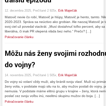
12. decembra 2025, Prečítané 2 925x,
Erik Majerčák
Matovič nevie čo robí, Matovič je hlúpy, Matovič je hento, tamto. Nik
2020-2023. Správa sa neúctivo ako grobian. Ale naozaj Matovič je 
svoj ciel už povedal viackrát. „Musí dosiahnuť toľko percent, aby sa
liberálna, či inak PR olepená vláda bez neho.“ Prečo? […]
Pokračovanie článku
Môžu nás ženy svojimi rozhodnu
do vojny?
14. novembra 2025, Prečítané 1 505x,
Erik Majerčák
Do vojny sú volaní vždy muži, aby bránili svoju vlasť. Muži sú primárn
ženy volia, v podstate majú silu na to, aby mužov poslali do vojny, 
nemusia. V podstate máme elitnú grupu v krajine – ženy, ktorá nemu
poslať cez svoju voľbu inú, neelitnú skupinu mužov do boja. […]
Pokračovanie článku