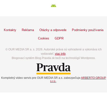
Kontakty
Reklama
Otázky a odpovede
Podmienky používania
Cookies
GDPR
© OUR MEDIA SR a. s. 2026. Autorské práva sú vyhradené a vykonáva ich
vydavateľ,
viac info
.
Blogovací systém Blog.Pravda.sk beží na technológií Wordpress.
Kompletný video servis pre OUR MEDIA SR a.s. zabezpečuje
ARBERTO GROUP
s.r.o.
.