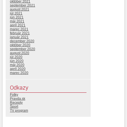
október 2021
september 2021
august 2021
júl 2021
jún 2021
máj 2021
apríl 2021
marec 2021
február 2021
január 2021
december 2020
október 2020
september 2020
august 2020
júl 2020
jún 2020
máj 2020
apríl 2020
marec 2020
Odkazy
Fotky
Pravda.sk
Recepty
Šport
TV program