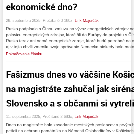
ekonomické dno?
29. septembra 2025, Prečítané 3 180x,
Erik Majerčák
Rusko podpísalo s Čínou zmluvu na vývoz energetických zdrojov na
polovicu energetických zdrojov, ktoré šli do Európy do projektu s Č
Rusko teraz ani nemá energetické zdroje, ktoré budú potrebné na 
aj v tejto chvíli zmenila svoje správanie Nemecko niekedy bolo mo
Pokračovanie článku
Fašizmus dnes vo väčšine Koši
na magistráte zahučal jak sirén
Slovensko a s občanmi si vytrel
11. septembra 2025, Prečítané 2 683x,
Erik Majerčák
Dnes na magistráte bolo zasadanie mestských poslancov a prvým
petícii na ochranu pamätníka na Námestí Osloboditeľov v Košiciach,