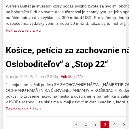
Warren Buffet je investor, ktorý počas svojho života sa svojimi obc
najbohatších ľudí na svete a v súčasnosti je známy tým, že jeho s
na účte hotovosť vo výške cez 300 miliárd USD. Pre veľmi zjednod
rozpočet má výdavky veľmi zhruba 30 miliárd, takže by to mohol […
Pokračovanie článku
Košice, petícia za zachovanie 
Osloboditeľov“ a „Stop 22“
5. mája 2025, Prečítané 2 314x,
Erik Majerčák
1. mája sme začali petíciu ZA ZACHOVANIE NÁZVU „NÁMESTIE
OCHRANU PAMÄTNÍKA ČERVENEJ ARMÁDY V KOŠICIACH. Keďže v mes
pokúsili o zrušenie názvu námestia a odstránenie pamätníka a zatia
v ISOPe rozhodli, že skúsime v máji osloviť mlčiacu väčšinu, ktorá s
Pokračovanie článku
«
1
2
3
4
5