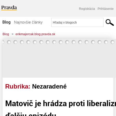
Registrácia
Prihlásenie
Blog
Najnovšie články
Najčítanejšie články
Blog
>
erikmajercak.blog.pravda.sk
Najkomentovanejšie články
Zoznam blogov
Komerčné blogy
Rubrika:
Nezaradené
Matovič je hrádza proti liberali
ďalšiu epizódu