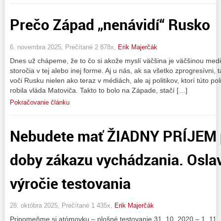
Prečo Západ „nenávidí“ Rusko
6. novembra 2025, Prečítané 2 878x,
Erik Majerčák
Dnes už chápeme, že to čo si akože myslí väčšina je väčšinou medi
storočia v tej alebo inej forme. Aj u nás, ak sa všetko zprogresívni,
voči Rusku nielen ako teraz v médiách, ale aj politikov, ktorí túto po
robila vláda Matoviča. Takto to bolo na Západe, stačí […]
Pokračovanie článku
Nebudete mať ŽIADNY PRÍJEM p
doby zákazu vychádzania. Osla
výročie testovania
28. októbra 2025, Prečítané 1 435x,
Erik Majerčák
Pripomeňme si atómovku – plošné testovanie 31. 10. 2020 – 1. 11.