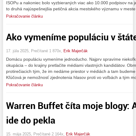
ISOPu a nakoniec bolo vyzbieraných viac ako 10.000 podpisov na j
to druhá najúspešnejšia petičná akcia mestského významu v meste
Pokračovanie článku
Ako vymeníme populáciu v štát
17. júla 2025, Prečítané 1 870x,
Erik Majerčák
Domácu populáciu vymeníme jednoducho. Najprv spravíme niekoľko
okupácia – do krajiny pretlačíte médiami vlastných kandidátov. Ob
protirečiacich tým, že im nedáme priestor v médiách a tam budeme t
Kľúčová je nemožnosť zjednotenia hlasov proti vo voľbách a tým m
Pokračovanie článku
Warren Buffet číta moje blogy: 
ide do pekla
15. mája 2025, Prečítané 2 164x,
Erik Majerčák